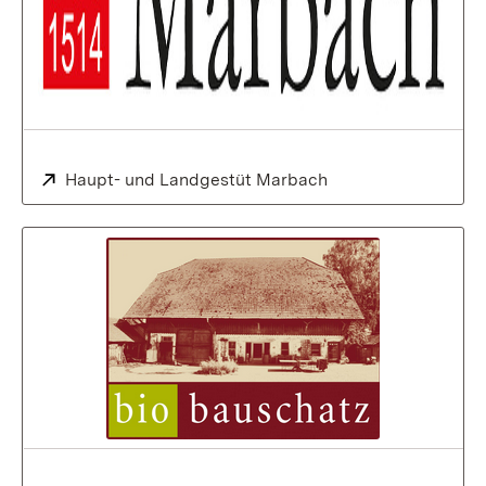
Extern:
Haupt- und Landgestüt Marbach