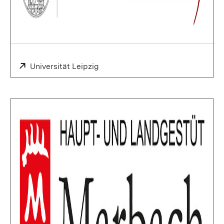
Extern:
Universität Leipzig