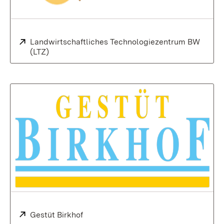
Extern:
Landwirtschaftliches Technologiezentrum BW
(LTZ)
Extern:
Gestüt Birkhof