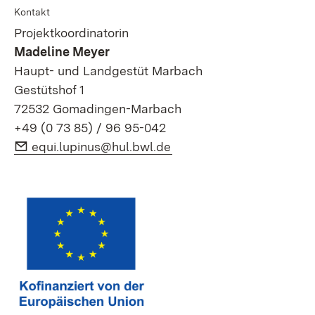
Kontakt
Projektkoordinatorin
Madeline Meyer
Haupt- und Landgestüt Marbach
Gestütshof 1
72532 Gomadingen-Marbach
+49 (0 73 85) / 96 95-042
E-Mail:
(Öffnet in neuem Fenster
equi.lupinus@hul.bwl.de